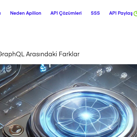
a
Neden Apilion
API Çözümleri
SSS
API Paylaş
 GraphQL Arasındaki Farklar