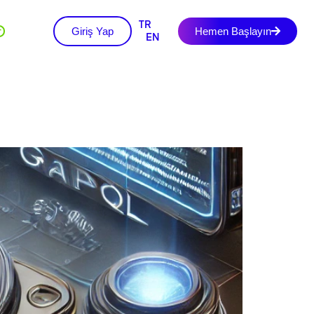
TR
Giriş Yap
Hemen Başlayın
+
EN