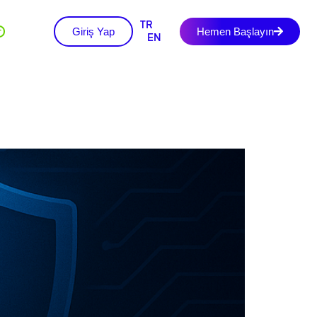
TR
Giriş Yap
Hemen Başlayın
+
EN