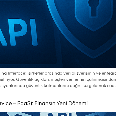
ng Interface), şirketler arasında veri alışverişinin ve enteg
getiriyor. Güvenlik açıkları; müşteri verilerinin çalınmasında
rasyonlarında güvenlik katmanlarını doğru kurgulamak sadec
rvice – BaaS): Finansın Yeni Dönemi