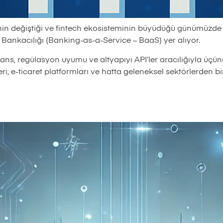
erinin değiştiği ve fintech ekosisteminin büyüdüğü günümüzd
Bankacılığı (Banking-as-a-Service – BaaS) yer alıyor.
isans, regülasyon uyumu ve altyapıyı API’ler aracılığıyla üç
leri, e-ticaret platformları ve hatta geleneksel sektörlerden b